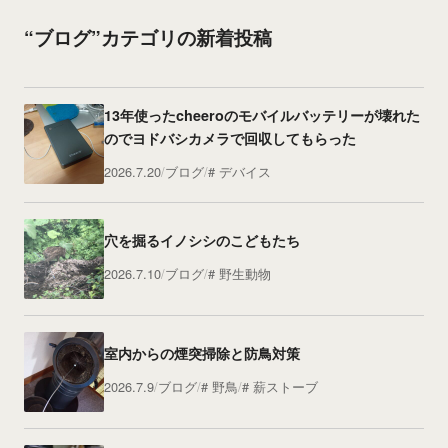
“ブログ”カテゴリの新着投稿
13年使ったcheeroのモバイルバッテリーが壊れた
のでヨドバシカメラで回収してもらった
2026.7.20
ブログ
デバイス
穴を掘るイノシシのこどもたち
2026.7.10
ブログ
野生動物
室内からの煙突掃除と防鳥対策
2026.7.9
ブログ
野鳥
薪ストーブ