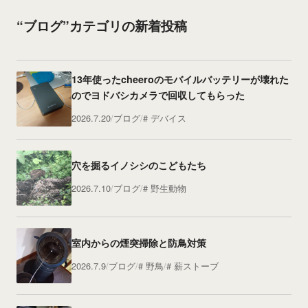
“ブログ”カテゴリの新着投稿
13年使ったcheeroのモバイルバッテリーが壊れた
のでヨドバシカメラで回収してもらった
2026.7.20
ブログ
デバイス
穴を掘るイノシシのこどもたち
2026.7.10
ブログ
野生動物
室内からの煙突掃除と防鳥対策
2026.7.9
ブログ
野鳥
薪ストーブ