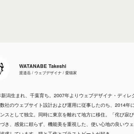
WATANABE Takeshi
渡邉岳 / ウェブデザイナ / 愛猫家
1年新潟生まれ、千葉育ち。2007年よりウェブデザイナ・ディレ
数社のウェブサイト設計および運用に従事したのち、2014年
ンスとして独立。同時に東京を離れて地方に移住。「侘び寂び
づき、感覚に頼らず、機能美を重視した、使い心地の良いウェ
追求しています。猫と工作とブラストビートが好き。