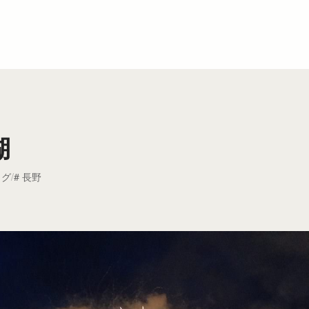
湖
ログ
長野