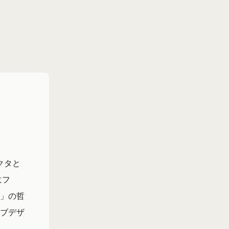
クタと
にフ
」の哲
ブデザ