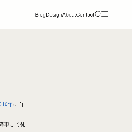
Blog
Design
About
Contact
010年
に自
降車して徒