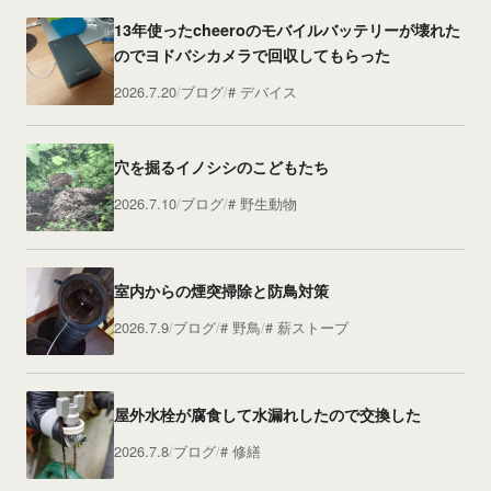
13年使ったcheeroのモバイルバッテリーが壊れた
のでヨドバシカメラで回収してもらった
2026.7.20
ブログ
デバイス
穴を掘るイノシシのこどもたち
2026.7.10
ブログ
野生動物
室内からの煙突掃除と防鳥対策
2026.7.9
ブログ
野鳥
薪ストーブ
屋外水栓が腐食して水漏れしたので交換した
2026.7.8
ブログ
修繕