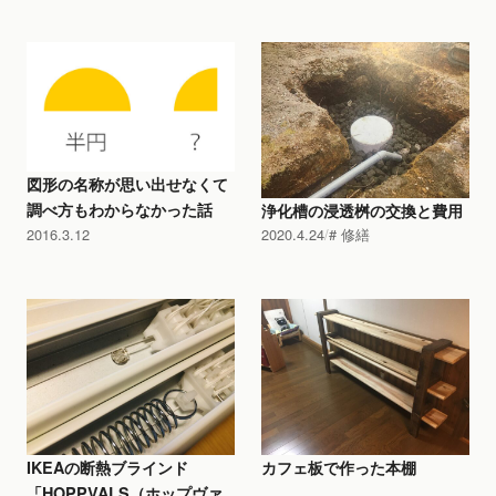
図形の名称が思い出せなくて
調べ方もわからなかった話
浄化槽の浸透桝の交換と費用
2016.3.12
2020.4.24
修繕
IKEAの断熱ブラインド
カフェ板で作った本棚
「HOPPVALS（ホップヴァ