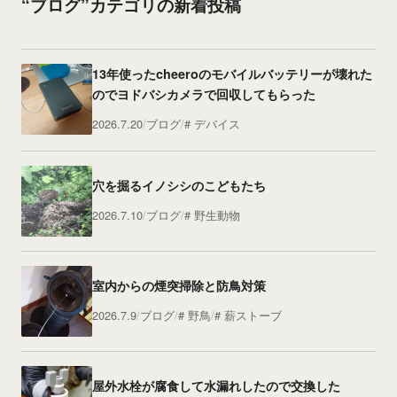
“ブログ”カテゴリの新着投稿
13年使ったcheeroのモバイルバッテリーが壊れた
のでヨドバシカメラで回収してもらった
2026.7.20
ブログ
デバイス
穴を掘るイノシシのこどもたち
2026.7.10
ブログ
野生動物
室内からの煙突掃除と防鳥対策
2026.7.9
ブログ
野鳥
薪ストーブ
屋外水栓が腐食して水漏れしたので交換した