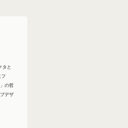
クタと
にフ
」の哲
ブデザ