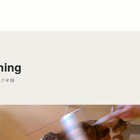
hing
ログ
猫