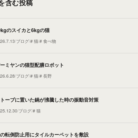
グを含む投稿
0kgのスイカと6kgの猫
26.7.13
ブログ
猫
食べ物
ーミヤンの猫型配膳ロボット
26.6.28
ブログ
猫
長野
トーブに置いた鍋が沸騰した時の振動音対策
25.12.30
ブログ
猫
の転倒防止用にタイルカーペットを敷設