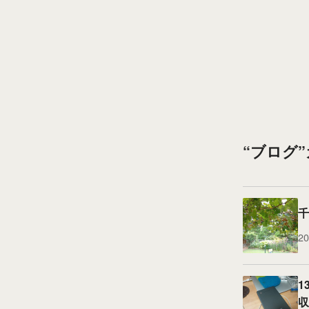
“ブログ
千
20
1
収