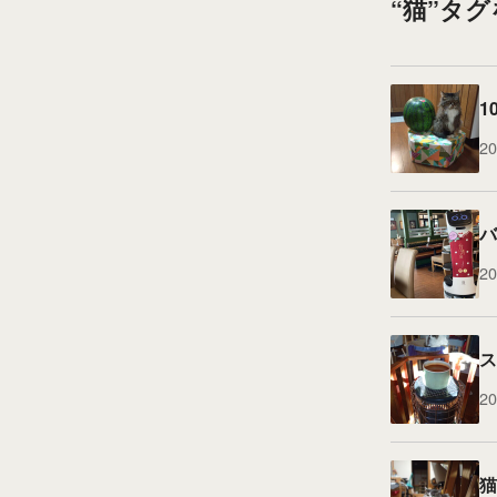
“猫”タ
1
20
バ
20
ス
20
猫