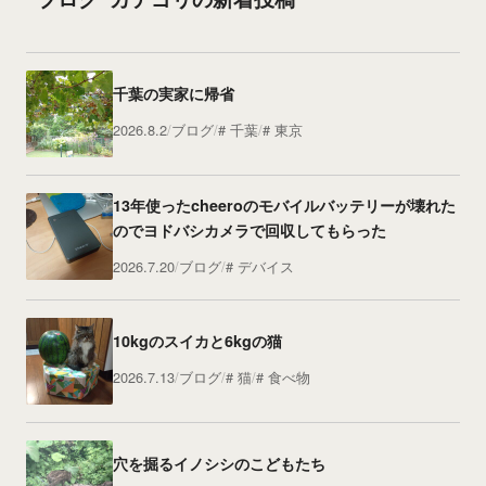
千葉の実家に帰省
2026.8.2
ブログ
千葉
東京
13年使ったcheeroのモバイルバッテリーが壊れた
のでヨドバシカメラで回収してもらった
2026.7.20
ブログ
デバイス
10kgのスイカと6kgの猫
2026.7.13
ブログ
猫
食べ物
穴を掘るイノシシのこどもたち