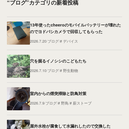
“ブログ”カテゴリの新着投稿
13年使ったcheeroのモバイルバッテリーが壊れた
のでヨドバシカメラで回収してもらった
2026.7.20
ブログ
デバイス
穴を掘るイノシシのこどもたち
2026.7.10
ブログ
野生動物
室内からの煙突掃除と防鳥対策
2026.7.9
ブログ
野鳥
薪ストーブ
屋外水栓が腐食して水漏れしたので交換した