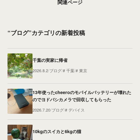
関連ページ
“ブログ”カテゴリの新着投稿
千葉の実家に帰省
2026.8.2
ブログ
千葉
東京
13年使ったcheeroのモバイルバッテリーが壊れた
のでヨドバシカメラで回収してもらった
2026.7.20
ブログ
デバイス
10kgのスイカと6kgの猫