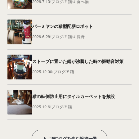
2026.7.13
ブログ
猫
食べ物
バーミヤンの猫型配膳ロボット
2026.6.28
ブログ
猫
長野
ストーブに置いた鍋が沸騰した時の振動音対策
2025.12.30
ブログ
猫
猫の転倒防止用にタイルカーペットを敷設
2025.12.6
ブログ
猫
“猫”タグを含む投稿一覧