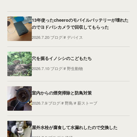
13年使ったcheeroのモバイルバッテリーが壊れた
のでヨドバシカメラで回収してもらった
2026.7.20
ブログ
デバイス
穴を掘るイノシシのこどもたち
2026.7.10
ブログ
野生動物
室内からの煙突掃除と防鳥対策
2026.7.9
ブログ
野鳥
薪ストーブ
屋外水栓が腐食して水漏れしたので交換した