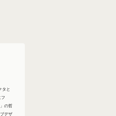
クタと
にフ
」の哲
ブデザ