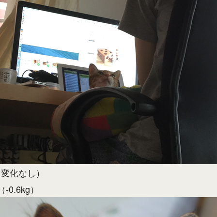
g（変化なし）
（-0.6kg）