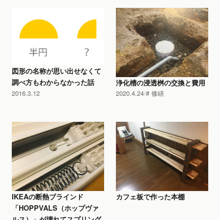
図形の名称が思い出せなくて
調べ方もわからなかった話
浄化槽の浸透桝の交換と費用
2016.3.12
2020.4.24
修繕
IKEAの断熱ブラインド
カフェ板で作った本棚
「HOPPVALS（ホップヴァ
ルス）」が壊れてスプリング